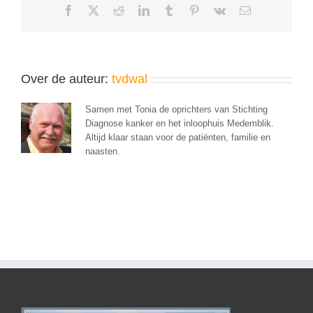
Facebook
X
Reddit
LinkedIn
Tumblr
Pinterest
Vk
E-
mail
Over de auteur:
tvdwal
Samen met Tonia de oprichters van Stichting
Diagnose kanker en het inloophuis Medemblik.
Altijd klaar staan voor de patiënten, familie en
naasten.