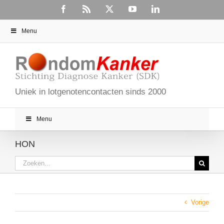
Ga
Facebook
Rss
X
YouTube
LinkedIn
naar
inhoud
Menu
Uniek in lotgenotencontacten sinds 2000
Menu
HON
Zoeken
naar:
Vorige