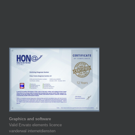
Graphics and software
Valid Envato elements licence
vanderwal internetdiensten