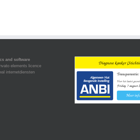
cs and software
nvato elements licence
al internetdiensten