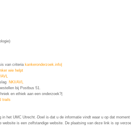
logie)
is van criteria
kankeronderzoek.info|
ker wie helpt
/AVL
erslag
NKI/AVL
estellen bij Postbus 51.
hniek en ethiek aan een onderzoek?|
l trails
g in het UMC Utrecht.·Doel is·dat u de informatie vindt waar u op dat momen
 website is een zelfstandige website. De plaatsing van deze link is op ver