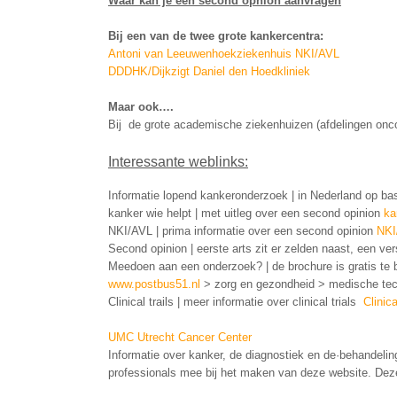
Waar kan je een second opnion aanvragen
Bij een van de twee grote kankercentra:
Antoni van Leeuwenhoekziekenhuis NKI/AVL
DDDHK/Dijkzigt Daniel den Hoedkliniek
Maar ook….
Bij de grote academische ziekenhuizen (afdelingen onco
Interessante weblinks:
Informatie lopend kankeronderzoek | in Nederland op bas
kanker wie helpt | met uitleg over een second opinion
kan
NKI/AVL | prima informatie over een second opinion
NKI
Second opinion | eerste arts zit er zelden naast, een v
Meedoen aan een onderzoek? | de brochure is gratis te b
www.postbus51.nl
> zorg en gezondheid > medische tec
Clinical trails | meer informatie over clinical trials
Clinica
UMC Utrecht Cancer Center
Informatie over kanker, de diagnostiek en de·behandelin
professionals mee bij het maken van deze website. Deze