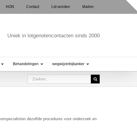
HON
Contact
Lid worden
Mailen
Uniek in lotgenotencontacten sinds 2000
Behandelingen
wegwijzerbijkanker
Zoeken
naar:
nkerspecialisten dezelfde procedures voor onderzoek en