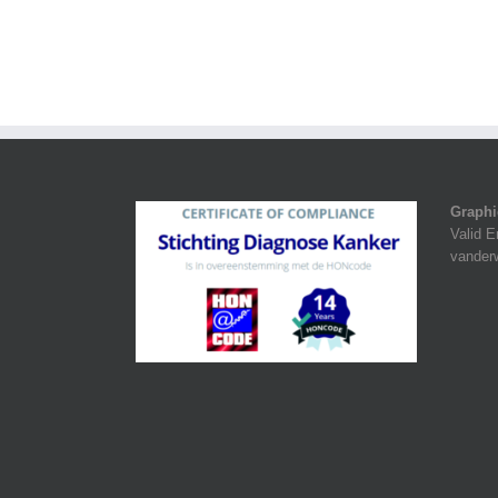
Graphi
Valid E
vanderw