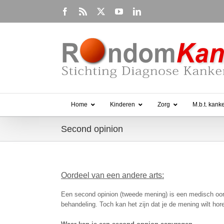
Ga
Facebook
Rss
X
YouTube
LinkedIn
naar
inhoud
Home
Kinderen
Zorg
M.b.t. kank
Second opinion
Oordeel van een andere arts:
Een second opinion (tweede mening) is een medisch oord
behandeling. Toch kan het zijn dat je de mening wilt ho